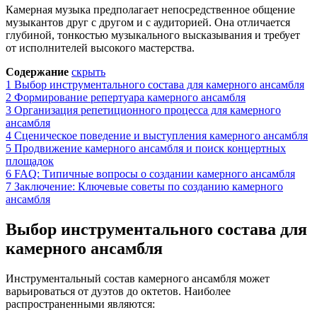
Камерная музыка предполагает непосредственное общение
музыкантов друг с другом и с аудиторией. Она отличается
глубиной, тонкостью музыкального высказывания и требует
от исполнителей высокого мастерства.
Содержание
скрыть
1
Выбор инструментального состава для камерного ансамбля
2
Формирование репертуара камерного ансамбля
3
Организация репетиционного процесса для камерного
ансамбля
4
Сценическое поведение и выступления камерного ансамбля
5
Продвижение камерного ансамбля и поиск концертных
площадок
6
FAQ: Типичные вопросы о создании камерного ансамбля
7
Заключение: Ключевые советы по созданию камерного
ансамбля
Выбор инструментального состава для
камерного ансамбля
Инструментальный состав камерного ансамбля может
варьироваться от дуэтов до октетов. Наиболее
распространенными являются: